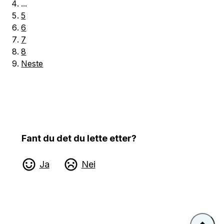
...
5
6
7
8
Neste
Fant du det du lette etter?
Ja
Nei