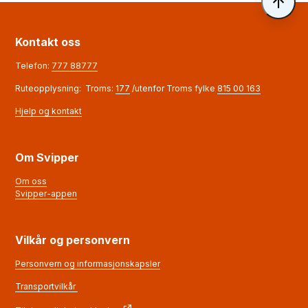
Til 
Kontakt oss
Telefon:
777 88777
Ruteopplysning: Troms:
177
/utenfor Troms fylke
815 00 163
Hjelp og kontakt
Om Svipper
Om oss
Svipper-appen
Vilkår og personvern
Personvern og informasjonskapsler
Transportvilkår