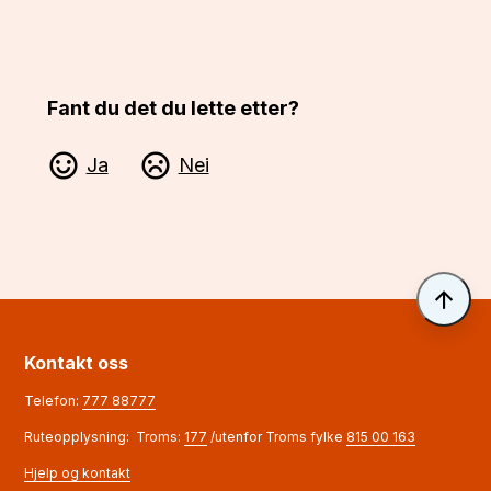
Fant du det du lette etter?
Ja
Nei
Til 
Kontakt oss
Telefon:
777 88777
Ruteopplysning: Troms:
177
/utenfor Troms fylke
815 00 163
Hjelp og kontakt