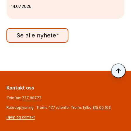
14.07.2026
Se alle nyheter
Til 
Kontakt oss
Telefon:
777 88777
Ruteopplysning: Troms:
177
/utenfor Troms fylke
815 00 163
Hjelp og kontakt