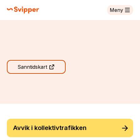
Meny
Svipper
Svipper
Sanntidskart
Avvik i kollektivtrafikken