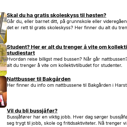
Skal du ha gratis skoleskyss til høsten?
Går du, eller barnet ditt, på grunnskole eller videregåe
det er rett til gratis skoleskyss? Her finner du alt du treng
Student? Her er alt du trenger å vite om kollekt
studiestart
Hvordan reise billigst med bussen? Når går nattbussen
alt du trenger å vite om kollektivtilbudet for studenter.
Nattbusser til Bakgården
Her finner du info om nattbussene til Bakgården i Harst
Vil du bli bussjåfør?
Bussjåfører har en viktig jobb. Hver dag sørger bussjåf
seg trygt til jobb, skole og fritidsaktiviteter. Nå trenger vi 