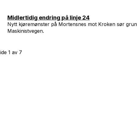
Midlertidig endring på linje 24
Nytt kjøremønster på Mortensnes mot Kroken sør grunn
Maskinistvegen.
side
1
av
7