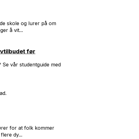
nde skole og lurer på om
er å vit...
ivtilbudet før
? Se vår studentguide med
ad.
ører for at folk kommer
flere dy...