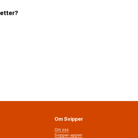
 etter?
Om Svipper
Om oss
Svipper-appen