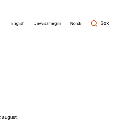
Søk
English
Davvisámegillii
Norsk
t august.