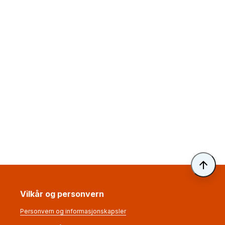
Til 
Vilkår og personvern
Personvern og informasjonskapsler