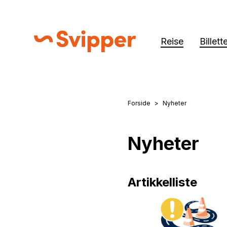
Reise
Billett
Svipper
Forside
Nyheter
Du er her:
Nyheter
Artikkelliste