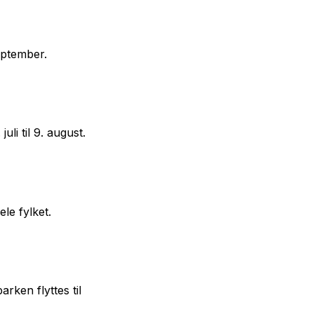
september.
uli til 9. august.
ele fylket.
rken flyttes til