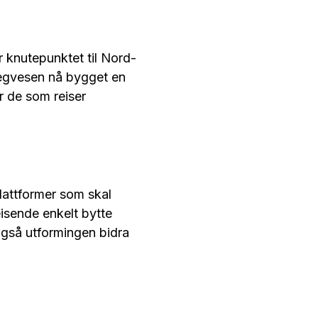
r knutepunktet til Nord-
egvesen nå bygget en
r de som reiser
plattformer som skal
eisende enkelt bytte
også utformingen bidra