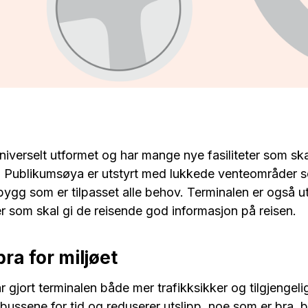
iverselt utformet og har mange nye fasiliteter som skal 
. Publikumsøya er utstyrt med lukkede venteområder 
tbygg som er tilpasset alle behov. Terminalen er også u
er som skal gi de reisende god informasjon på reisen.
bra for miljøet
 gjort terminalen både mer trafikksikker og tilgjengeli
 bussene for tid og reduserer utslipp, noe som er bra, 