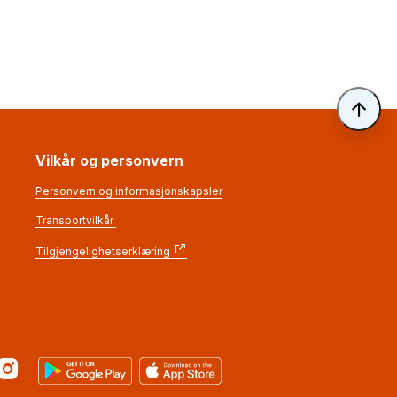
Til 
Vilkår og personvern
Personvern og informasjonskapsler
Transportvilkår
Tilgjengelighetserklæring
r
Instagram
Google Play
App Store