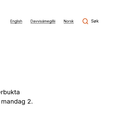
Søk
English
Davvisámegillii
Norsk
erbukta
e mandag 2.