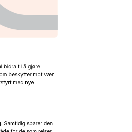
bidra til å gjøre
som beskytter mot vær
tstyrt med nye
g. Samtidig sparer den
både for de som reiser