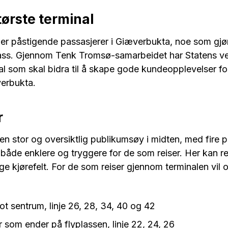
ørste terminal
ioner påstigende passasjerer i Giæverbukta, noe som gjø
lass. Gjennom Tenk Tromsø-samarbeidet har Statens v
 som skal bidra til å skape gode kundeopplevelser fo
verbukta.
r
en stor og oversiktlig publikumsøy i midten, med fire 
 både enklere og tryggere for de som reiser. Her kan r
e kjørefelt. For de som reiser gjennom terminalen vil 
mot sentrum, linje 26, 28, 34, 40 og 42
 som ender på flyplassen, linje 22, 24, 26