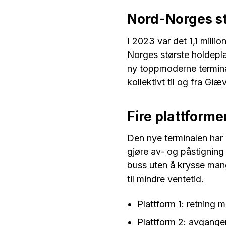
Nord-Norges st
I 2023 var det 1,1 mill
Norges største holdep
ny toppmoderne terminal
kollektivt til og fra Giæ
Fire plattforme
Den nye terminalen har 
gjøre av- og påstigning
buss uten å krysse mang
til mindre ventetid.
Plattform 1: retning 
Plattform 2: avganger