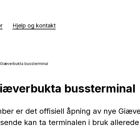
er
Hjelp og kontakt
 Giæverbukta bussterminal
iæverbukta bussterminal
er er det offisiell åpning av nye Giæv
isende kan ta terminalen i bruk allered