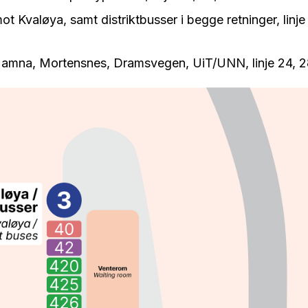
mot Kvaløya, samt distriktbusser i begge retninger, linj
 Hamna, Mortensnes, Dramsvegen, UiT/UNN, linje 24, 