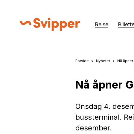
Reise
Billett
Svipper
Forside
Nyheter
Nå åpner
Du er her:
Nå åpner G
Onsdag 4. desemb
bussterminal. Re
desember.