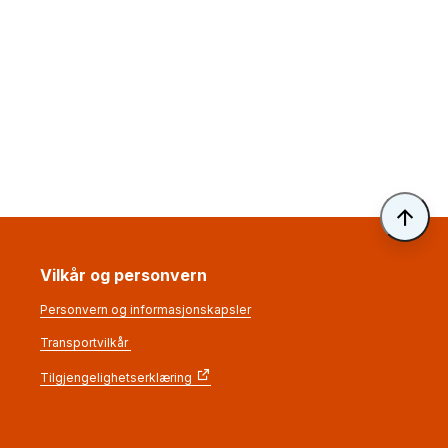
Til 
Vilkår og personvern
Personvern og informasjonskapsler
Transportvilkår
Tilgjengelighetserklæring