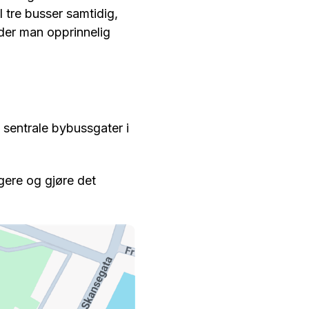
l tre busser samtidig,
 der man opprinnelig
 sentrale bybussgater i
igere og gjøre det