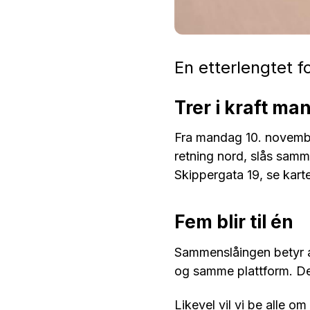
En etterlengtet f
Trer i kraft m
Fra mandag 10. novembe
retning nord, slås samme
Skippergata 19, se karte
Fem blir til én
Sammenslåingen betyr at
og samme plattform. Dett
Likevel vil vi be alle 