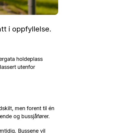
t i oppfyllelse.
ergata holdeplass
lassert utenfor
kilt, men forent til én
sende og bussjåfører.
mtidig. Bussene vil