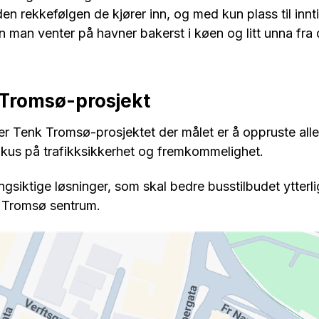
en rekkefølgen de kjører inn, og med kun plass til innti
en man venter på havner bakerst i køen og litt unna fra
 Tromsø-prosjekt
 er Tenk Tromsø-prosjektet der målet er å oppruste alle
kus på trafikksikkerhet og fremkommelighet.
gsiktige løsninger, som skal bedre busstilbudet ytterl
ra Tromsø sentrum.