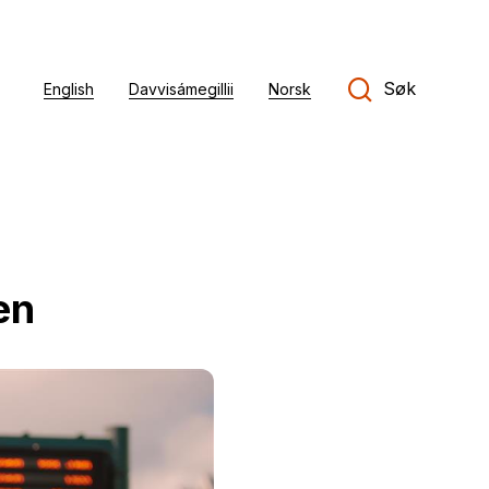
Søk
English
Davvisámegillii
Norsk
en