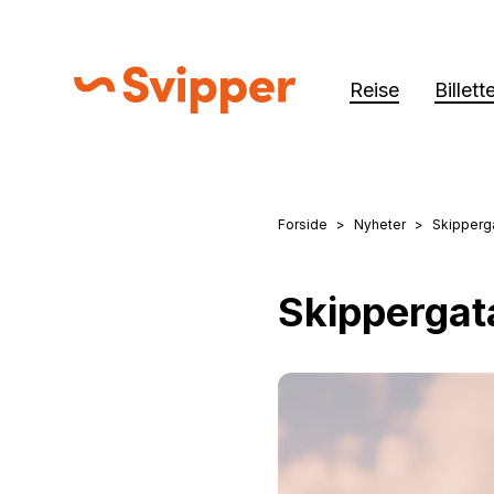
Reise
Billett
Svipper
Forside
Nyheter
Skipperg
Du er her:
Skippergat