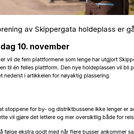
orening av Skippergata holdeplass er gåt
andag 10. november
r vil de fem plattformene som lenge har utgjort Skipp
n til én felles plattform. Den nye holdeplassen vil bli p
t nederst i artikkelen for nøyaktig plassering.
 stoppene for by- og distriktbussene ikke lenger er ads
e vil gjøre det lettere og mer oversiktlig både for rei
om å følge ekstra godt med når flere busser ankommer sa