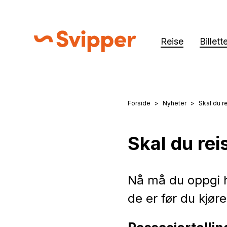
Reise
Billett
Svipper
Forside
Nyheter
Skal du r
Du er her:
Skal du re
Nå må du oppgi h
de er før du kjør