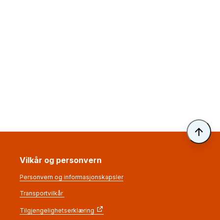
Til 
Vilkår og personvern
Personvern og informasjonskapsler
Transportvilkår
Tilgjengelighetserklæring