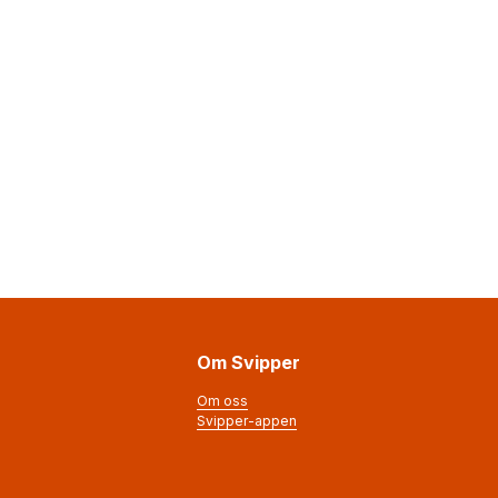
Om Svipper
Om oss
Svipper-appen