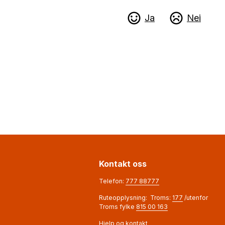
Ja
Nei
Kontakt oss
Telefon:
777 88777
Ruteopplysning: Troms:
177
/utenfor
Troms fylke
815 00 163
Hjelp og kontakt