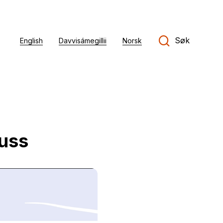
Søk
English
Davvisámegillii
Norsk
buss