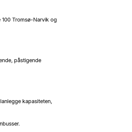
nje 100 Tromsø-Narvik og
sende, påstigende
planlegge kapasiteten,
onbusser.