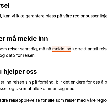
rsel
l, kan vi ikke garantere plass på våre regionbusser li
er må melde inn
 som reiser samtidig, må nå
melde inn
korrekt antall rei
og dato for reisen.
u hjelper oss
r inn reisen sin på forhånd, blir det enklere for oss å 
busser og sikrer at alle kommer seg med.
re reiseopplevelse for alle som reiser med våre regi