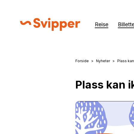
Reise
Billett
Svipper
Forside
Nyheter
Plass kan
Du er her:
Plass kan 