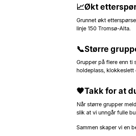
📈Økt etterspø
Grunnet økt etterspørse
linje 150 Tromsø-Alta.
📞Større grupp
Grupper på flere enn ti
holdeplass, klokkeslett 
🧡Takk for at d
Når større grupper melde
slik at vi unngår fulle 
Sammen skaper vi en bed