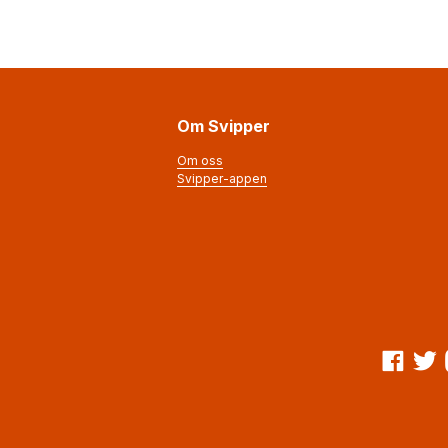
Om Svipper
Om oss
Svipper-appen
Facebook
Twitte