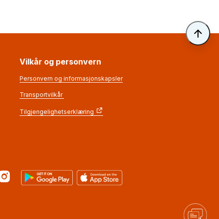
Til 
Vilkår og personvern
Personvern og informasjonskapsler
Transportvilkår
Tilgjengelighetserklæring
r
Instagram
Google Play
App Store