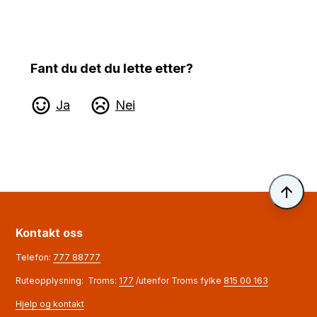
Fant du det du lette etter?
Ja
Nei
Til 
Kontakt oss
Telefon:
777 88777
Ruteopplysning: Troms:
177
/utenfor Troms fylke
815 00 163
Hjelp og kontakt