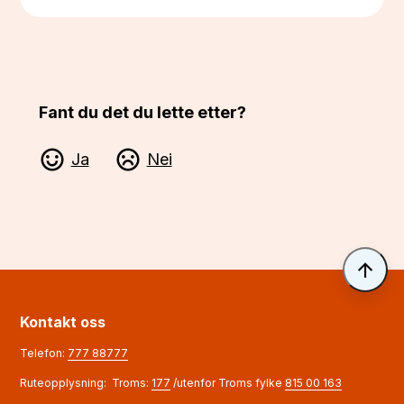
Fant du det du lette etter?
Ja
Nei
Til 
Kontakt oss
Telefon:
777 88777
Ruteopplysning: Troms:
177
/utenfor Troms fylke
815 00 163