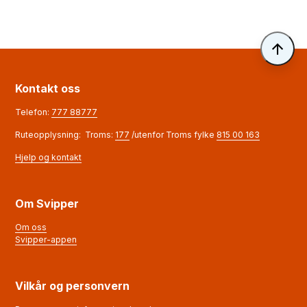
Til 
Kontakt oss
Telefon:
777 88777
Ruteopplysning: Troms:
177
/utenfor Troms fylke
815 00 163
Hjelp og kontakt
Om Svipper
Om oss
Svipper-appen
Vilkår og personvern