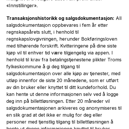
«Innstillinger».
Transaksjonshistorikk og salgsdokumentasjon:
All
salgsdokumentasjon oppbevares i fem år etter
regnskapsårets slutt, i henhold til
regnskapslovgivningen, herunder Bokføringsloven
med tilhørende forskrift. Kvitteringene på dine siste
kjøp vil til enhver tid være tilgjengelig via appen. I
henhold til krav fra betalingstjenestene plikter Troms
fylkeskommune å gi deg tilgang til
salgsdokumentasjon over alle kjøp av tjenester, med
utløp innenfor de siste 20 månedene, som er utført
av din bruker eller knyttet til ditt kundeforhold. Du
kan hente ut denne informasjonen selv ved å logge
deg inn på billettløsningen. Etter 20 måneder vil
salgsdokumentasjonen arkiveres og anonymiseres til
en slik grad at det ikke er mulig for deg eller
personer med tjenstlig tilgang til billettløsningen å
hente ut denne informasjonen knyttet til bruker.