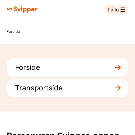
Fállu
Svipper
Forside
Don leat dáppe:
Forside
Transportside