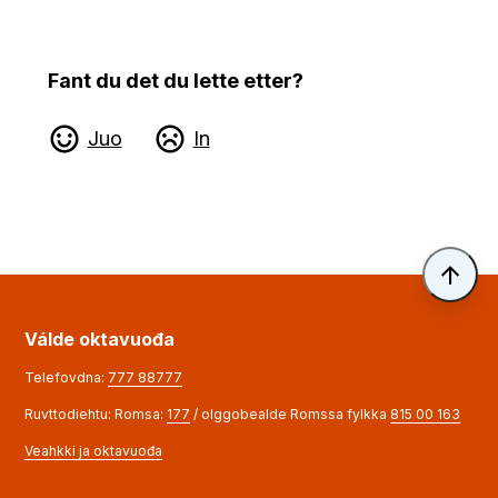
Fant du det du lette etter?
Juo
In
Til 
Válde oktavuođa
Telefovdna:
777 88777
Ruvttodiehtu: Romsa:
177
/ olggobealde Romssa fylkka
815 00 163
Veahkki ja oktavuođa