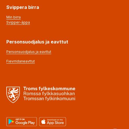
Svippera birra
Min birra
Svipper-áppa
Personsuodjalus ja eavttut
Personsuodjalus ja eavttut
Fievrridaneavttut
Google Play
App Store