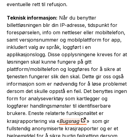
eventuelle rett til refusjon.
Teknisk informasjon:
Når du benytter
billettløsningen blir din IP-adresse, tidspunkt for
forespørselen, info om nettleser eller mobiltelefon,
samt versjonsnummer og mobilplattform for app,
inkludert valg av språk, loggført i en
applikasjonslogg. Disse opplysningene kreves for at
løsningen skal kunne fungere på gitt
plattform/mobiltelefon og loggføres for å sikre at
tjenesten fungerer slik den skal. Dette gir oss også
informasjon som er nødvendig for å løse problemet
dersom det skulle oppstå en feil. Det benyttes ingen
form for analyseverktøy som kartlegger og
loggfører handlingsmønster til identifiserbare
brukere. Eneste relaterte funksjonalitet er
krasjrapportering via «
Bugsnag
» som gir
fullstendig anonymiserte krasjrapporter og er et
hjelpemiddel for å sikre hurtig feilretting dersom