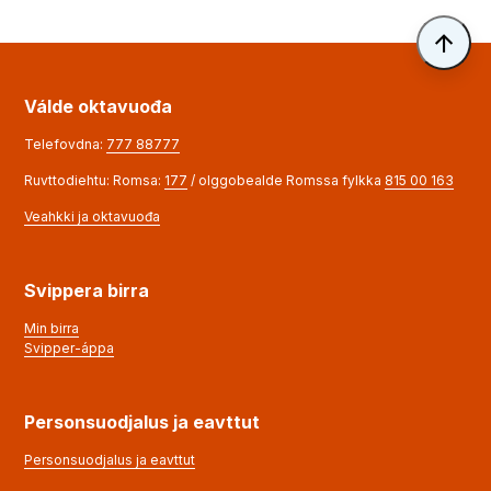
Til 
Válde oktavuođa
Telefovdna:
777 88777
Ruvttodiehtu: Romsa:
177
/ olggobealde Romssa fylkka
815 00 163
Veahkki ja oktavuođa
Svippera birra
Min birra
Svipper-áppa
Personsuodjalus ja eavttut
Personsuodjalus ja eavttut