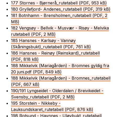
177 Stornes - Bjørnerå_rutetabell
(PDF, 953 kB)
180 Gryllefjord- Andenes_rutetabell
(PDF, 319 kB)
181 Botnhamn - Brensholmen_rutetabell
(PDF, 2
MB)
182 Vengsøy - Bellvik - Musvær - Risøy - Melvika
rutetabell
(PDF, 2 MB)
185 Hansnes - Karlsøy - Vannøy
(Skåningsbukt)_rutetabell
(PDF, 761 kB)
186 Hansnes - Reinøy (Reinskard)_rutetabell
(PDF, 818 kB)
188 Mikkelvik (Mariagården) - Bromnes gyldig fra
20 juni.pdf
(PDF, 849 kB)
188 Mikkelvik (Mariagården) - Bromnes_rutetabell
(PDF, 667 kB)
190/191 Lyngseidet - Olderdalen / Breivikeidet -
Svensby_rutetabell
(PDF, 2 MB)
195 Storstein - Nikkeby -
Lauksundskaret_rutetabell
(PDF, 876 kB)
198 Rotsund - Havnnes - Uløybukt_rutetabell