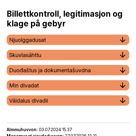
Billettkontroll, legitimasjon og
klage på gebyr
Njuolggadusat
Skuvlasáhttu
Duođaštus ja dokumentašuvdna
Min divadat
Váidalus divadii
Almmuhuvvon
03.07.2024 15.37
Maŋemusat rievdaduvvon
27.07.2026 12.21