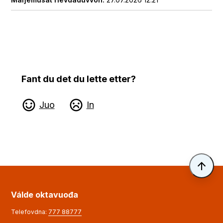
Fant du det du lette etter?
Juo
In
Til 
Válde oktavuođa
Telefovdna:
777 88777