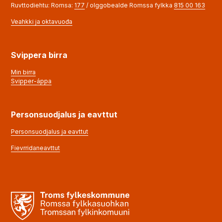
Ruvttodiehtu: Romsa:
177
/ olggobealde Romssa fylkka
815 00 163
Veahkki ja oktavuođa
Svippera birra
Min birra
Svipper-áppa
Personsuodjalus ja eavttut
Personsuodjalus ja eavttut
Fievrridaneavttut