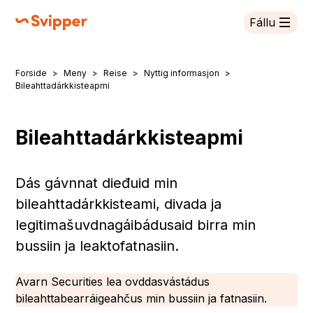
Fállu
Svipper
Forside
Meny
Reise
Nyttig informasjon
Don leat dáppe:
Bileahttadárkkisteapmi
Bileahttadárkkisteapmi
Dás gávnnat dieđuid min
bileahttadárkkisteami, divada ja
legitimašuvdnagáibádusaid birra min
bussiin ja leaktofatnasiin.
Avarn Securities lea ovddasvástádus
bileahttabearráigeahčus min bussiin ja fatnasiin.