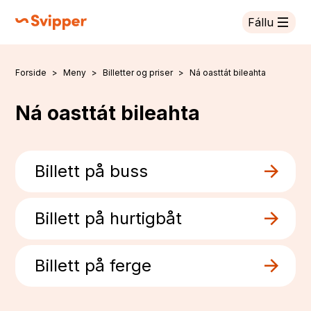
Fállu
Svipper
Forside
Meny
Billetter og priser
Ná oasttát bileahta
Don leat dáppe:
Ná oasttát bileahta
Billett på buss
Billett på hurtigbåt
Billett på ferge