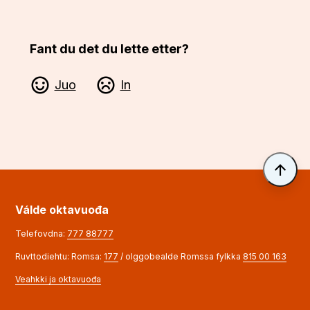
Fant du det du lette etter?
Juo
In
Til 
Válde oktavuođa
Telefovdna:
777 88777
Ruvttodiehtu: Romsa:
177
/ olggobealde Romssa fylkka
815 00 163
Veahkki ja oktavuođa