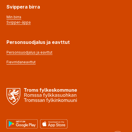
Svippera birra
Min birra
Svipper-áppa
Personsuodjalus ja eavttut
Personsuodjalus ja eavttut
Fievrridaneavttut
Google Play
App Store