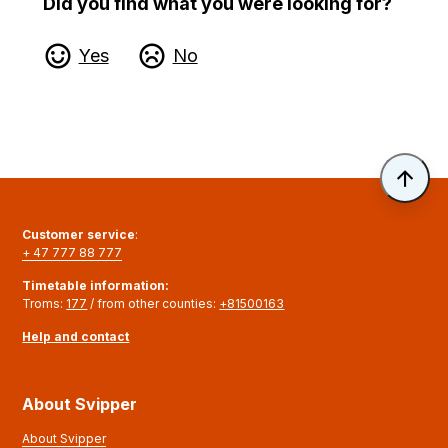
Did you find what you were looking for?
Yes
No
Til 
Customer service
:
+ 47 777 88 777
Timetable information
:
Troms:
177
/ from other counties:
+81500163
Help and contact
About Svipper
About Svipper